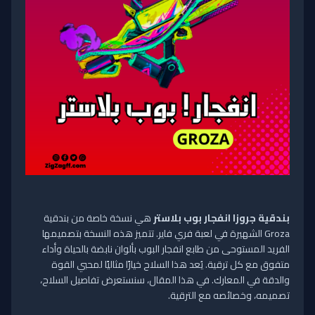
بندقية جروزا انفجار بوب بلاستر
هي نسخة خاصة من بندقية
Groza الشهيرة في لعبة فري فاير. تتميز هذه النسخة بتصميمها
الفريد المستوحى من طابع انفجار البوب بألوان نابضة بالحياة وأداء
متفوق مع كل ترقية. يُعد هذا السلاح خيارًا مثاليًا لمحبي القوة
والدقة في المعارك. في هذا المقال، سنستعرض تفاصيل السلاح،
تصميمه، وخصائصه مع الترقية.