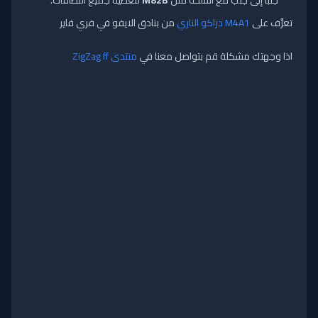
جنبًا إلى جنب مع أسلحة مثل
M82B
لتغطية جميع النطاقات.
تعرَّف على
M4A1 دراكو الناري
من بنادق الايفو في فري فاير
اذا وجهتك مشكلة قم بتواصل معنا في
منتدى ZigZag ff