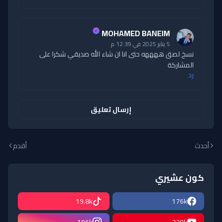
MOHAMED BANEIM
5 يناير 2025 في 12:39 م
نسخ لصق ههههه حتى انا ان شاء الله صديقي شكرا على
المشاركة
رد
إرسال تعليق
أحدث
أقدم
كون عشيري
19.8k
176k
196k
329k