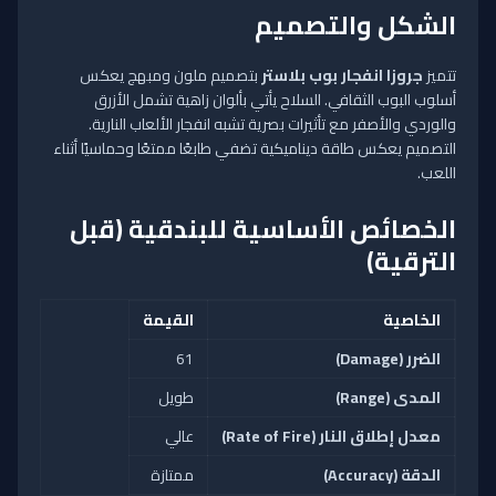
الشكل والتصميم
تتميز
جروزا انفجار بوب بلاستر
بتصميم ملون ومبهج يعكس
أسلوب البوب الثقافي. السلاح يأتي بألوان زاهية تشمل الأزرق
والوردي والأصفر مع تأثيرات بصرية تشبه انفجار الألعاب النارية.
التصميم يعكس طاقة ديناميكية تضفي طابعًا ممتعًا وحماسيًا أثناء
اللعب.
الخصائص الأساسية للبندقية (قبل
الترقية)
الخاصية
القيمة
الضرر (Damage)
61
المدى (Range)
طويل
معدل إطلاق النار (Rate of Fire)
عالي
الدقة (Accuracy)
ممتازة