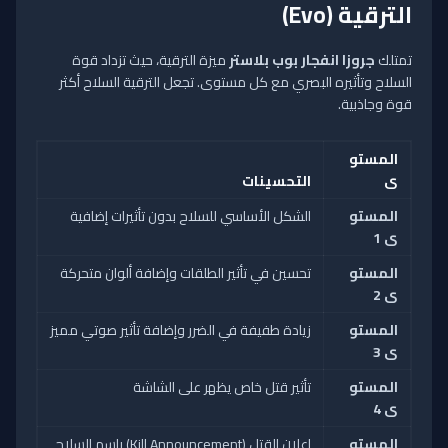
الترقية (Evo)
تمتلك
جروزا انفجار بوب بلاستر
ميزة الترقية، حيث تزداد قوة
السلاح وتأثيره البصري مع كل مستوى. تجعل الترقية السلاح أكثر
قوة وجاذبية.
المستو
ى
التحسينات
المستو
الشكل الأساسي للسلاح بدون تأثيرات إضافية
ى 1
المستو
تحسين في تأثير الطلقات وإضافة ألوان متحركة
ى 2
المستو
زيادة طفيفة في الضرر وإضافة تأثير صوتي مميز
ى 3
المستو
تأثير قتل خاص يظهر على الشاشة
ى 4
المستو
إعلان القتل (Kill Announcement) باسم السلاح