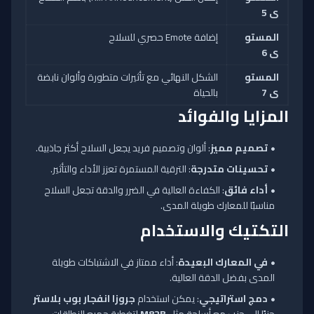
ى 5
المستو
إضافة Emote حصري للسلاح
ى 6
المستو
الشكل النهائي مع تأثيرات متطورة وألوان نابضة
ى 7
بالحياة
المزايا والفوائد
تصميم مميز
: ألوان وتصميم فريد يجعل السلاح أكثر جاذبية.
تحسينات متدرجة
: الترقية المستمرة تعزز الأداء والتأثير.
أداء فائق
: الكفاءة العالية في الضرر والدقة تجعل السلاح
مناسبًا للمعارك طويلة المدى.
التكتيك والاستخدام
في المعارك البعيدة
: أداء ممتاز في الاشتباكات طويلة
المدى بفضل الدقة العالية.
دمج استراتيجي
: يمكن استخدام
جروزا انفجار بوب بلاستر