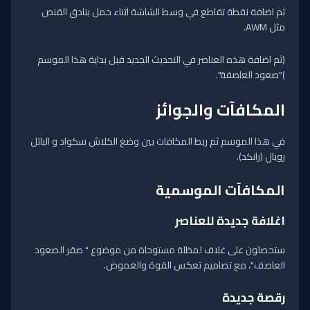
ثم اضافة نقطة تقاطع في وسط الشاشة اثناء حمل بنادق القنص
مثل AWM.
(ثم اضافة هذه العناصر في التحديث الجديد قبل بداية هذا الموسم
)"صعود العاصفة".
المكافآت والجوائز
في هذا الموسم ثم ربط المكافات بين وضغ الكلاش سكواد و الباتل
رويال (رانكد).
المكافآت الموسمية
اغلافة جديدة للعناصر
ستحصلون على غلاف لمظلة مستوحاة من موضوع " صقر الصعود
العاصف"، مع تصاميم تعكس القوة والغموض.
رقصة جديدة