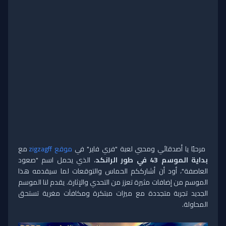
مرحبًا يا أصدقائي ومحبي لعبة "فري فاير" في
موقع zigzagff
مع
بداية الموسم 43 في طور الرانكد
، الذي يحمل اسم "صعود
العاصفة"، أود أن أشارككم الحماس والتوقعات لما سيقدمه هذا
الموسم من إضافات مثيرة تعزز من التحدي والإثارة. يقدم لنا الموسم
الجديد تجربة متجددة مع ميزات مبتكرة ومكافآت مغرية تستحق
المحاولة.