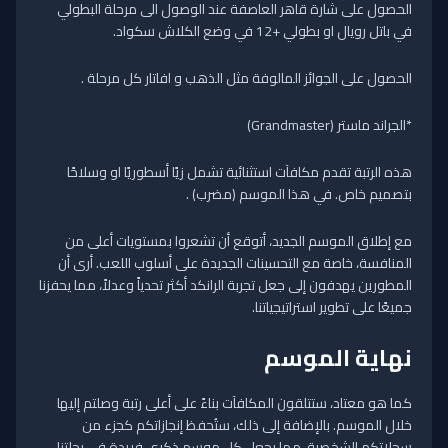
الحصول على شارة قاهر العاصفة عند الوصول الى مرحلة البطولي
في باتل رويال او بطولي +12 في وضع الكلاش سكواد.
الحصول على الجوائز المالوفة مثل الذهب و افاتار كل مرحلة .
*الجراند ماستر (Grandmaster)
هذه الرتبة تقدم مكافآت استثنائية تشمل زيًا أسطوريًا او وسلاحًا
بتصميم خاص. في هذا الموسم (مضرب) .
مع إطلاق الموسم الجديد، أتوقع أن تشعروا بمستويات أعلى من
المنافسة، خاصة مع التحسينات الجديدة على أسلوب اللعب. أرى أن
المطورين يهدفون إلى جعل تجربة الرانكد أكثر تحدياً وعدلاً، مما يحفزنا
جميعًا على تطوير استراتيجياتنا.
نهاية الموسم
كما هو معتاد، ستتلقون المكافآت بناءً على أعلى رتبة وصلتم إليها
خلال الموسم. بالإضافة إلى ذلك، ستُحفظ إنجازاتكم كجزء من
سجلاتكم الشخصية، مما يجعل كل موسم ذكرى فريدة في رحلتنا