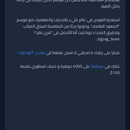
داخل اللعبة.
استعدوا للغوص في عالم مليء بالتحديات والمغامرات مع موسم
"الصعود العاصف". وكونوا جزءًا من المنافسة لتسلق المراتب
وتحقيق المجد! دعونا نثبت أننا الأفضل في "فري فاير"!
zigzag_team.
شكرا على زيارتك يا صديقي لا تنسى متبعتنا في
منتدى zigzag ff !
شارك في
مسابقة
على 4000 جوهرة و حساب اسطوري بقيمة
100$.