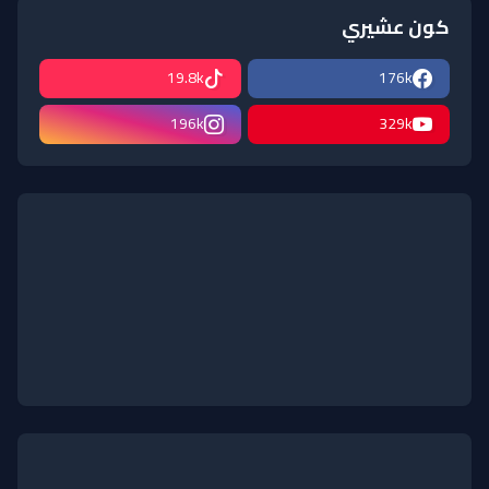
كون عشيري
19.8k
176k
196k
329k