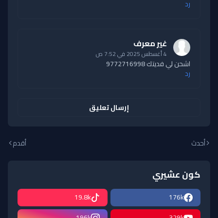
رد
غير معرف
4 أغسطس 2025 في 7:52 ص
اشحن لي فديتك 9772716998
رد
إرسال تعليق
أحدث
أقدم
كون عشيري
19.8k
176k
196k
329k