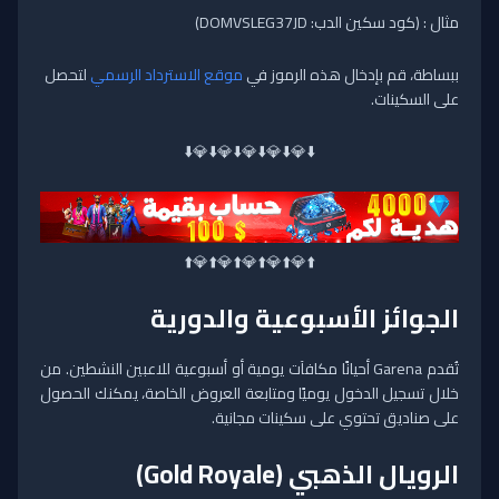
مثال : (كود سكين الدب: DOMVSLEG37JD)
ببساطة، قم بإدخال هذه الرموز في
موقع الاسترداد الرسمي
لتحصل
على السكينات.
⬇️
💎
⬇️
💎
⬇️
💎
⬇️
💎
⬇️
💎
⬇️
⬆️💎⬆️💎⬆️💎⬆️💎⬆️💎⬆️
الجوائز الأسبوعية والدورية
تُقدم Garena أحيانًا مكافآت يومية أو أسبوعية للاعبين النشطين. من
خلال تسجيل الدخول يوميًا ومتابعة العروض الخاصة، يمكنك الحصول
على صناديق تحتوي على سكينات مجانية.
الرويال الذهبي (Gold Royale)