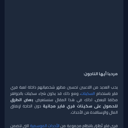
مرحبا أيها الناجون
:
يحب العديد من اللاعبين تحسين مظهر شخصياتهم داخلة لعبة فري
فاير باستخدام
السكينات
، ومع ذلك قد يكون شراء سكينات بالجواهر
مكلفا للبعض، لذلك في هذا المقال سنستعرض
بعض الطرق
للحصول على سكينات فري فاير مجانية
دون الحاجة لإنفاق
المال والإستافدة من الأحداث.
فري فاير تُطلق بانتظام مجموعة من
الأحداث الموسمية
التي تتضمن