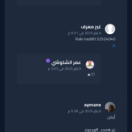
غير معرف
6 يناير 2025 في 9:51 م
Raki nadi8132924040
رد
عمر الشلوشي
9 يناير 2025 في 3:03 م
🤍🔥
aymane
6 يناير 2025 في 9:58 م
أيمن
تم #zigzagff_com