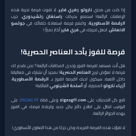
إذا كنت من محبي
ناروتو
و
فري فاير
، لا تفوت فرصة تجربة هذه
الإضافات الرائعة! استمتع بحركات
راسنغان
و
تشيدوري
، جرب
الرقصة الأسطورية
، واغتنم فرصة استعادة حلفائك في
جوتسو
الانعاش
. اجعل تجربتك في
فري فاير
أكثر تميزًا !
فرصة للفوز بأحد العناصر الحصرية!
هل أنت مستعد لفرصة الفوز بإحدى المكافآت الرائعة؟ نحن نقدم لك
فرصة لا تعوّض لربح
العناصر الحصرية
! بمجرد أن تشارك في فعالياتنا
داخل اللعبة، سيكون لديك الفرصة للفوز بـ
الرقصة الأسطورية
،
أزياء ناروتو
المميزة، أو
أسلحة الشينوبي
الفائقة!
تابع كل التحديثات على
zigzagff.com
وعلى قتاة
ZIGZAG FF
على
اليوتيب لتظل على اطلاع دائم بكل جديد ولزيادة فرصك في الفوز
بهذه الجوائز الرائعة.
لا تفوّت هذه الفرصة الفريدة وكن جزءًا من هذا التعاون الأسطوري!