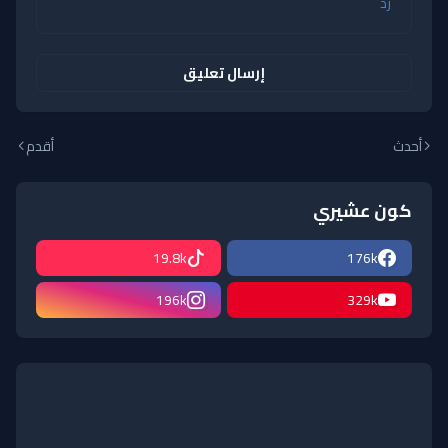
رد
إرسال تعليق
أحدث
أقدم
كون عشيري
19.8k
176k
196k
329k