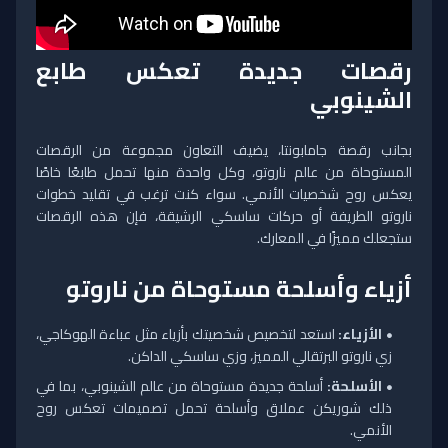
رقصات جديدة تعكس طابع
الشينوبي
بجانب رقصة جامابونتا، يضيف التعاون مجموعة من الرقصات
المستوحاة من عالم ناروتو، وكل واحدة منها تحمل طابعًا خاصًا
يعكس روح شخصيات الأنمي. سواء كنت ترغب في تقليد خطوات
ناروتو الطريفة أو حركات ساسكي الرشيقة، فإن هذه الرقصات
ستجعلك مميزًا في المعارك.
أزياء وأسلحة مستوحاة من ناروتو
الأزياء:
استعد لتخصيص شخصيتك بأزياء مثل عباءة الهوكاجي،
زي ناروتو البرتقالي المميز، وزي ساسكي الداكن.
الأسلحة:
أسلحة جديدة مستوحاة من عالم الشينوبي، بما في
ذلك شوريكن عملاق وأسلحة تحمل تصميمات تعكس روح
الأنمي.