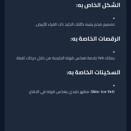
الشكل الخاص به:
تصميم ضخم يشبه كائنات الجليد ذات الفراء الأبيض.
الرقصات الخاصة به
:
يمتلك Yeti رقصة تعكس قوته الجليدية من خلال حركات ثقيلة.
السكينات الخاصة به:
Skin: Ice Yeti
: مظهر جليدي يعكس قوته في الدفاع.