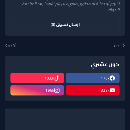
تشهير أو دعاية أو محتوى مسيء لن يتم نشرها بعد المراجعة
اليدويّة.
إرسال تعليق (0)
أحدث
أقدم
كون عشيري
19.8k
176k
196k
329k