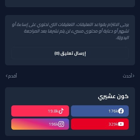
يرجى الالتزام بقواعد التعليقات. التعليقات التي تحتوي على إساءة أو
تشهير أو دعاية أو محتوى مسيء لن يتم نشرها بعد المراجعة
اليدويّة.
إرسال تعليق (0)
أحدث
أقدم
كون عشيري
19.8k
176k
196k
329k