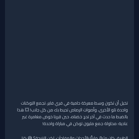
تخيل أن تكون وسط معركة حامية في فري فاير، تجمع التوكنات
واحدة تلو الأخرى، وأصوات الرصاص تحيط بك من كل جانب! 💥 هذا
بالضبط ما حدث في آخر تحدٍ خضناه، حين قررنا خوض مغامرة غير
عادية: محاولة جمع مليون توكن في مباراة واحدة!
الطريق كان مثيرًا، مليئًا بالأحداث والمفاجآت، لكن النتيجة؟ 😅 كنا