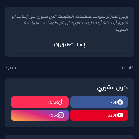
يرجى الالتزام بقواعد التعليقات. التعليقات التي تحتوي على إساءة أو
تشهير أو دعاية أو محتوى مسيء لن يتم نشرها بعد المراجعة
اليدويّة.
إرسال تعليق (0)
أحدث
أقدم
كون عشيري
19.8k
176k
196k
329k