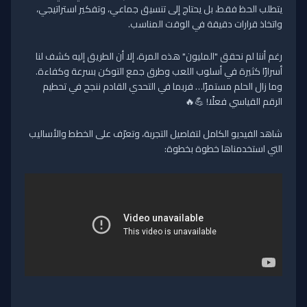
يتطلب الحظ فقط، بل يحتاج إلى تنسيق جماعي، وتفكير استراتيجي،
واتخاذ قرارات دقيقة في الوقت المناسب.
رغم أننا لم نحقق "المليون" هذه المرة، إلا أن الطريق إليه كشف لنا
أسرارًا كثيرة في أسلوب اللعب وطرق جمع التوكن بسرعة وكفاءة.
وما زال الحلم مستمرًا… فربما في التحدي القادم ننجح في تحطيم
الرقم القياسي فعلًا! 💪🔥
شاهد الفيديو الكامل لتفاصيل التجربة، وتعرّف على الخطط والأساليب
التي استخدمناها خطوة بخطوة: