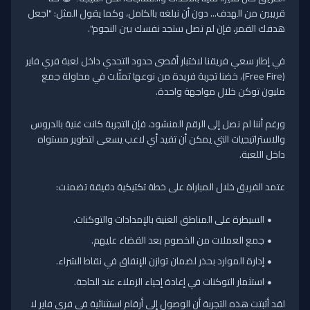
قريبين من الهدف... دون أن نبلغه بالكامل، وكما يقول المثل: "اجعل
هدفك القمر، فإن لم تصل ستجد نفسك بين النجوم".
في إطار سعي فريقنا لاختبار أقصى حدود التحدي داخل لعبة فري فاير
(Free Fire)، خضنا تجربة فريدة من نوعها تمثّلت في محاولة جمع
مليون توكن خلال مواجهة واحدة.
ورغم أننا لم نصل إلى الرقم المنشود، فإن التجربة كانت غنية بالدروس
والاستراتيجيات التي يمكن أن تفيد أي لاعب يسعى لتطوير مستواه
داخل اللعبة.
عتمد الفريق خلال المباراة على خطة تكتيكية دقيقة تضمنت:
السيطرة على المناطق الغنية بالإمدادات والتوكنات.
جمع العملات من الخصوم بعد القضاء عليهم.
إدارة الموارد بحذر لضمان توازن الإنفاق في نقاط الشراء.
استثمار التوكنات في إعادة إحياء الزملاء عند الحاجة.
لقد أثبتت هذه التجربة أن الوصول إلى أرقام استثنائية في فري فاير لا