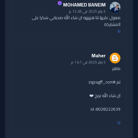
MOHAMED BANEIM
5 يناير 2025 في 12:28 م
معول عليها نتا هههه ان شاء الله صديقي شكرا على
المشاركة
رد
Maher
5 يناير 2025 في 1:47 م
ماهر
تم #zigzagff_com
ان شاء الله نربح ❤️
id :8028222639
رد