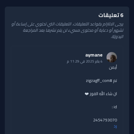
6 تعليقات
يرجى الالتزام بقواعد التعليقات. التعليقات التي تحتوي على إساءة أو
تشهير أو دعاية أو محتوى مسيء لن يتم نشرها بعد المراجعة
اليدويّة.
aymane
4 يناير 2025 في 11:29 م
أيمن
تم #zigzagff_com
ان شاء الله الفوز ❤️
id :
2454793070
رد