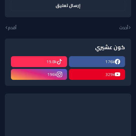
إرسال تعليق
أحدث
أقدم
كون عشيري
19.8k
176k
196k
329k