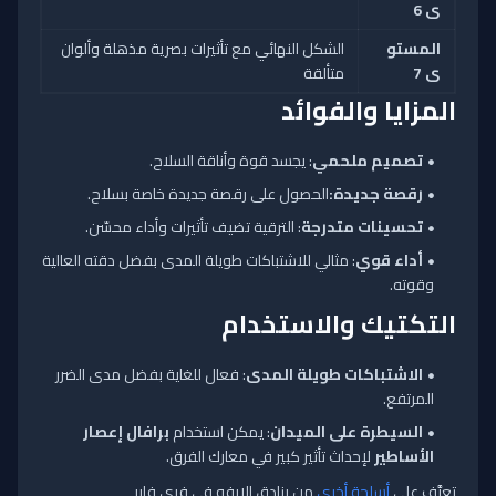
ى 6
المستو
الشكل النهائي مع تأثيرات بصرية مذهلة وألوان
ى 7
متألقة
المزايا والفوائد
تصميم ملحمي
: يجسد قوة وأناقة السلاح.
رقصة جديدة:
الحصول على رقصة جديدة خاصة بسلاح.
تحسينات متدرجة
: الترقية تضيف تأثيرات وأداء محسّن.
أداء قوي
: مثالي للاشتباكات طويلة المدى بفضل دقته العالية
وقوته.
التكتيك والاستخدام
الاشتباكات طويلة المدى
: فعال للغاية بفضل مدى الضرر
المرتفع.
السيطرة على الميدان
: يمكن استخدام
برافال إعصار
الأساطير
لإحداث تأثير كبير في معارك الفرق.
تعرَّف على
أسلحة أخرى
من بنادق الايفو في فري فاير