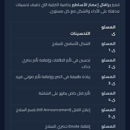
تتميز
برافال إعصار الأساطير
بخاصية الترقية التي تضيف تحسينات
مذهلة على الأداء والشكل مع كل مستوى.
المستو
ى
التحسينات
المستو
الشكل الأساسي للسلاح
ى 1
المستو
تحسين في تأثير الطلقات وإضافة تأثير بصري
ى 2
جذاب
المستو
زيادة طفيفة في الضرر وإضافة تأثير صوتي فريد
ى 3
المستو
تأثير قتل خاص يظهر على الشاشة
ى 4
المستو
إعلان القتل (Kill Announcement) باسم السلاح
ى 5
المستو
إضافة Emote حصري للسلاح