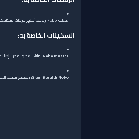
يمتلك Robo رقصة تُظهر حركات ميكانيكية وفنية تتماشى مع طابعه الروبوتي.
السكينات الخاصة به:
Skin: Robo Master
: مظهر معزز بإضاء
Skin: Stealth Robo
: تصميم بتقنية الت