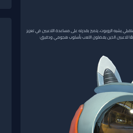
قبلي يشبه الروبوت، يتميز بقدرته على مساعدة اللاعبين في تعزيز
ا رائعًا للاعبين الذين يفضلون اللعب بأسلوب هجومي ودقيق: