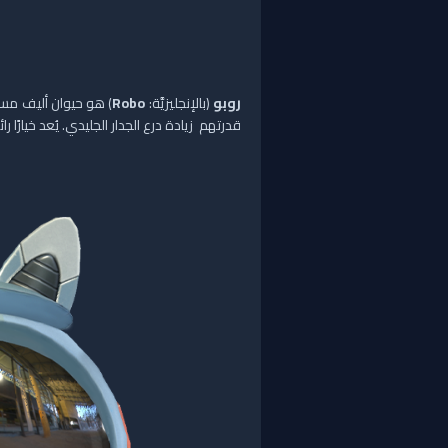
روبو
(بالإنجليزيَّة:
Robo
) هو حيوان أليف مست
قدرتهم زيادة درع الجدار الجليدي. يُعد خيارً