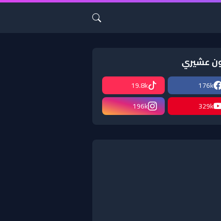
ن عشيري
19.8k
176k
196k
329k