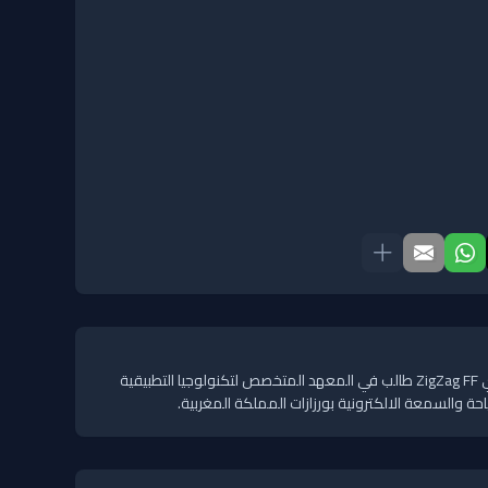
محمد بالنعيم كاتب تقني في فري ZigZag FF طالب في المعهد المتخصص لتكنولوجيا التطبيقية
ة والسمعة الالكترونية بورزازات المملكة المغربية.