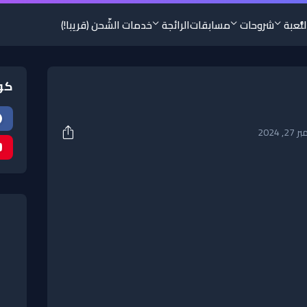
لُّعبة
شروحات
مسابقات
الرائجة
خدمات الشّحن (قريبا!)
كو
, 2024