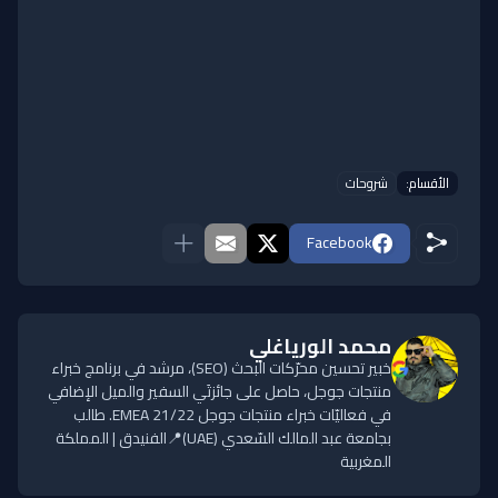
الأقسام:
شروحات
Facebook
محمد الورياغلي
خبير تحسين محرّكات البحث (SEO)، مرشد في برنامج خبراء
منتجات جوجل، حاصل على جائزتَي السفير والميل الإضافي
في فعاليّات خبراء منتجات جوجل EMEA 21/22. طالب
بجامعة عبد المالك السّعدي (UAE)📍الفنيدق | المملكة
المغربية