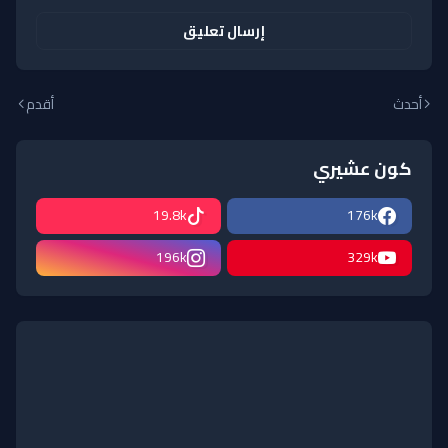
إرسال تعليق
أحدث
أقدم
كون عشيري
19.8k
176k
196k
329k