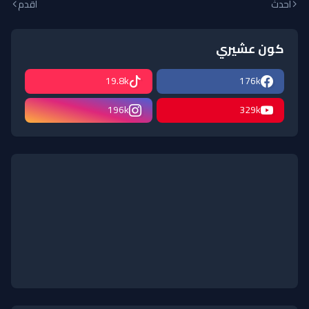
أحدث
أقدم
كون عشيري
19.8k
176k
196k
329k