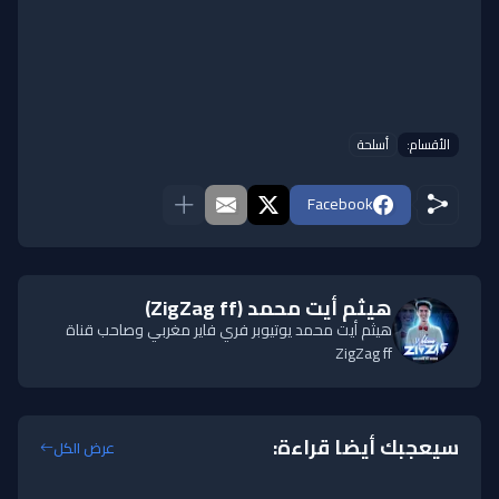
الأقسام:
أسلحة
Facebook
هيثم أيت محمد (ZigZag ff)
هيثم أيت محمد يوتيوبر فري فاير مغربي وصاحب قناة
ZigZag ff
سيعجبك أيضا قراءة:
عرض الكل