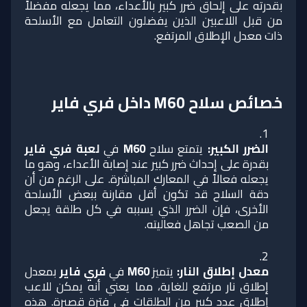
بقدرته على إلحاق ضرر كبير بالأعداء، مما يجعله مفضلاً
من قبل اللاعبين الذين يفضلون التعامل مع الأسلحة
ذات معدل الإطلاق المرتفع.
خصائص سلاح M60 داخل فري فاير
الضرر الكبير
:
يتمتع سلاح
M60
في
لعبة فري فاير
بقدرة على إحداث ضرر كبير عند إصابة الأعداء، وهو ما
يجعله فعالاً في المعارك المباشرة. على الرغم من أن
دقة السلاح قد تكون أقل مقارنة ببعض الأسلحة
الأخرى، فإن الضرر الذي يسببه في كل طلقة يجعل
من الصعب تجاهل فعاليته.
معدل إطلاق النار
:
يتميز
M60
في
فري فاير
بمعدل
إطلاق نار مرتفع للغاية، مما يعني أنه يمكن للاعب
إطلاق عدد كبير من الطلقات في فترة قصيرة. هذه